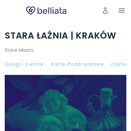
STARA ŁAŹNIA | KRAKÓW
Stare Miasto
Usługi i Cennik
Karty Podarunkowe
Opinie 