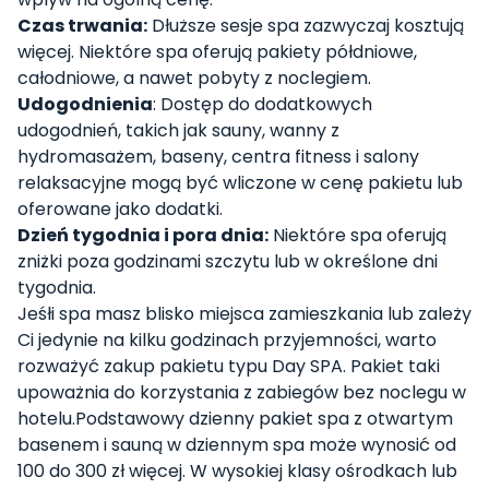
Czas trwania:
Dłuższe sesje spa zazwyczaj kosztują
więcej. Niektóre spa oferują pakiety półdniowe,
całodniowe, a nawet pobyty z noclegiem.
Udogodnienia
: Dostęp do dodatkowych
udogodnień, takich jak sauny, wanny z
hydromasażem, baseny, centra fitness i salony
relaksacyjne mogą być wliczone w cenę pakietu lub
oferowane jako dodatki.
Dzień tygodnia i pora dnia:
Niektóre spa oferują
zniżki poza godzinami szczytu lub w określone dni
tygodnia.
Jeśłi spa masz blisko miejsca zamieszkania lub zależy
Ci jedynie na kilku godzinach przyjemności, warto
rozważyć zakup pakietu typu Day SPA. Pakiet taki
upoważnia do korzystania z zabiegów bez noclegu w
hotelu.Podstawowy dzienny pakiet spa z otwartym
basenem i sauną w dziennym spa może wynosić od
100 do 300 zł więcej. W wysokiej klasy ośrodkach lub