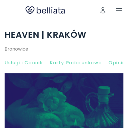
HEAVEN | KRAKÓW
Bronowice
Usługi i Cennik
Karty Podarunkowe
Opinie 