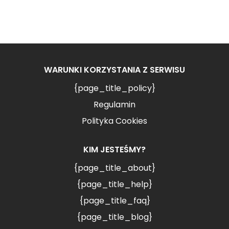
WARUNKI KORZYSTANIA Z SERWISU
{page_title_policy}
Regulamin
Polityka Cookies
KIM JESTEŚMY?
{page_title_about}
{page_title_help}
{page_title_faq}
{page_title_blog}