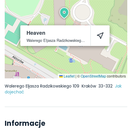
Heaven
Walerego Eljasza Radzikowskiego 109
Kraków
33-332
Leaflet
|
©
OpenStreetMap
contributors
Walerego Eljasza Radzikowskiego 109
Kraków
33-332
Jak
dojechać
Informacje