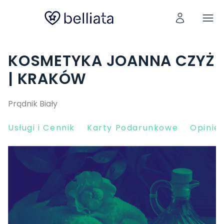
KOSMETYKA JOANNA CZYŻ
| KRAKÓW
Prądnik Biały
Usługi i Cennik
Karty Podarunkowe
Opinie 