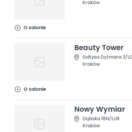
Kraków
O salonie
Beauty Tower
Sołtysa Dytmara 3/U
Kraków
O salonie
Nowy Wymiar
Dąbska 18N/LU9
Kraków