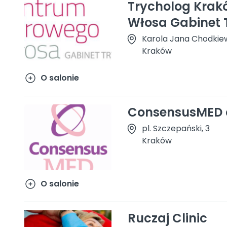
Trycholog Krak
Włosa Gabinet 
Karola Jana Chodkie
Kraków
O salonie
ConsensusMED d
pl. Szczepański, 3
Kraków
O salonie
Ruczaj Clinic