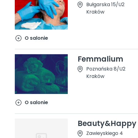
Bułgarska 15/U2
Kraków
O salonie
Femmalium
Poznańska 8/U2
Kraków
O salonie
Beauty&Happy
Zawieyskiego 4