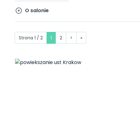
O salonie
Strona 1 / 2
1
2
>
»