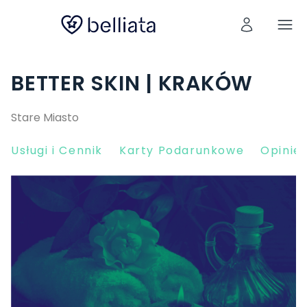
BETTER SKIN | KRAKÓW
Stare Miasto
Usługi i Cennik
Karty Podarunkowe
Opinie 