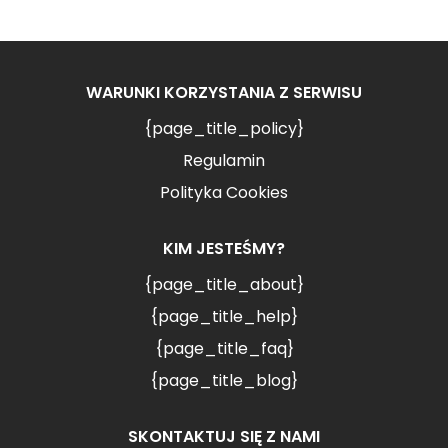
WARUNKI KORZYSTANIA Z SERWISU
{page_title_policy}
Regulamin
Polityka Cookies
KIM JESTEŚMY?
{page_title_about}
{page_title_help}
{page_title_faq}
{page_title_blog}
SKONTAKTUJ SIĘ Z NAMI