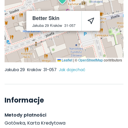
Better Skin
Jakuba 29
Kraków
31-057
Leaflet
|
©
OpenStreetMap
contributors
Jakuba 29
Kraków
31-057
Jak dojechać
Informacje
Metody płatności
Gotówka, Karta Kredytowa