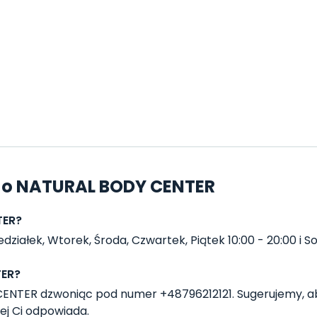
a o NATURAL BODY CENTER
TER?
ałek, Wtorek, Środa, Czwartek, Piątek 10:00 - 20:00 i Sob
TER?
NTER dzwoniąc pod numer +48796212121. Sugerujemy, ab
ej Ci odpowiada.