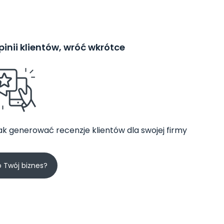
inii klientów, wróć wkrótce
jak generować recenzje klientów dla swojej firmy
o Twój biznes?