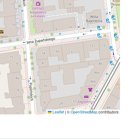
Leaflet
|
©
OpenStreetMap
contributors