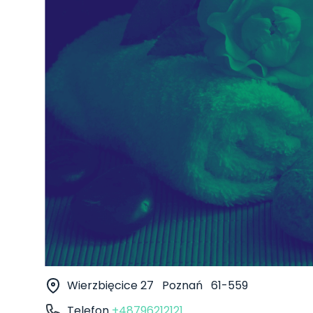
Wierzbięcice 27
Poznań
61-559
Telefon
+48796212121