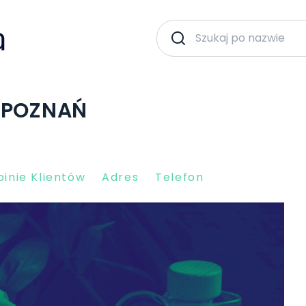
 POZNAŃ
inie Klientów
Adres
Telefon