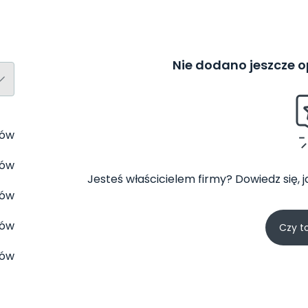
Nie dodano jeszcze op
tów
tów
Jesteś właścicielem firmy? Dowiedz się, 
tów
tów
Czy t
tów