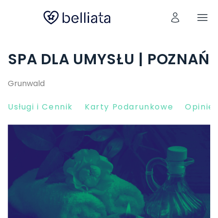
SPA DLA UMYSŁU | POZNAŃ
Grunwald
Usługi i Cennik
Karty Podarunkowe
Opinie 