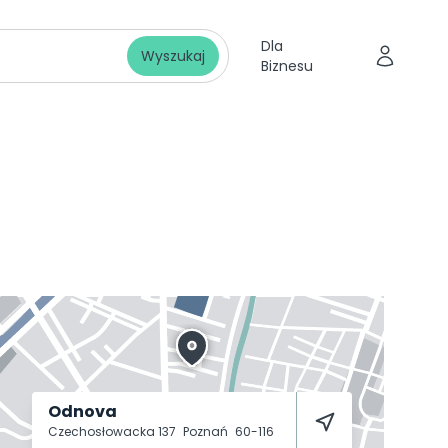
Dla
Wyszukaj
Biznesu
Odnova
Czechosłowacka 137
Poznań
60-116