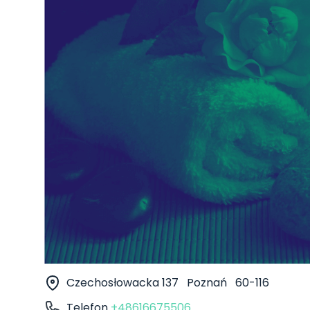
Czechosłowacka 137
Poznań
60-116
Telefon
+48616675506