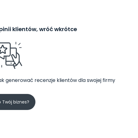
inii klientów, wróć wkrótce
jak generować recenzje klientów dla swojej firmy
o Twój biznes?