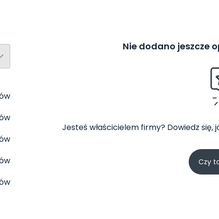
Nie dodano jeszcze op
tów
tów
Jesteś właścicielem firmy? Dowiedz się, 
tów
tów
Czy t
tów