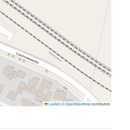
Leaflet
|
©
OpenStreetMap
contributors