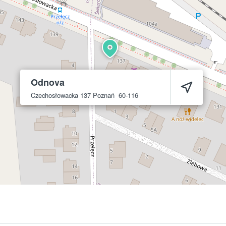
Odnova
Czechosłowacka 137
Poznań
60-116