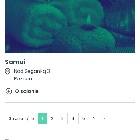
Samui
Nad Seganką 3
Poznań
O salonie
Strona 1 / 15
1
2
3
4
5
>
»