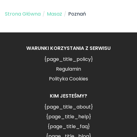
Strona Główna
/
Masaż
/
Poznań
WARUNKI KORZYSTANIA Z SERWISU
{page_title_policy}
Regulamin
Polityka Cookies
KIM JESTEŚMY?
{page_title_about}
{page_title_help}
{page_title_faq}
{page_title_blog}