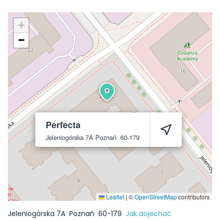
+
−
Perfecta
Jeleniogórska 7A
Poznań
60-179
Leaflet
|
©
OpenStreetMap
contributors
Jeleniogórska 7A
Poznań
60-179
Jak dojechać