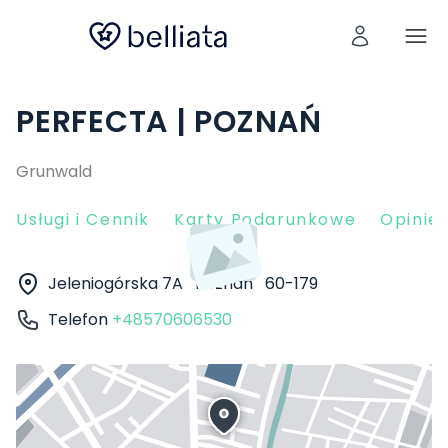
PERFECTA | POZNAŃ
Grunwald
Usługi i Cennik
Karty Podarunkowe
Opinie 
Jeleniogórska 7A
Poznań
60-179
Telefon
+48570606530