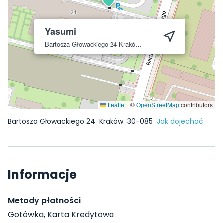
Yasumi
Bartosza Głowackiego 24
Kraków
30-085
Leaflet
|
©
OpenStreetMap
contributors
Bartosza Głowackiego 24
Kraków
30-085
Jak dojechać
Informacje
Metody płatności
Gotówka, Karta Kredytowa