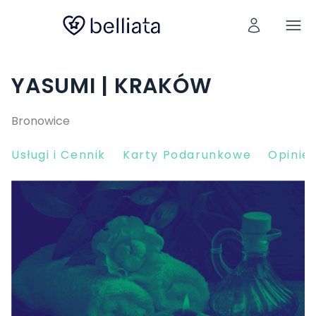
YASUMI | KRAKÓW
Bronowice
Usługi i Cennik
Karty Podarunkowe
Opinie 