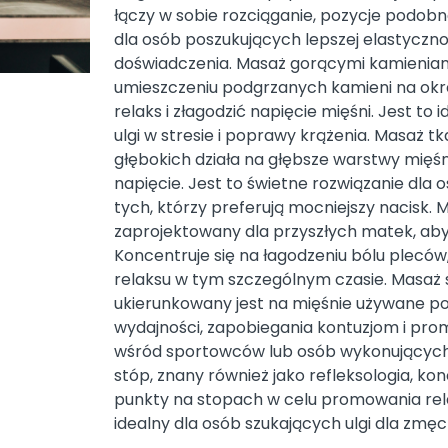
łączy w sobie rozciąganie, pozycje podobne 
dla osób poszukujących lepszej elastycznoś
doświadczenia. Masaż gorącymi kamieniam
umieszczeniu podgrzanych kamieni na okre
relaks i złagodzić napięcie mięśni. Jest to
ulgi w stresie i poprawy krążenia. Masaż 
głębokich działa na głębsze warstwy mięśni 
napięcie. Jest to świetne rozwiązanie dla
tych, którzy preferują mocniejszy nacisk. 
zaprojektowany dla przyszłych matek, aby
Koncentruje się na łagodzeniu bólu pleców
relaksu w tym szczególnym czasie. Masaż
ukierunkowany jest na mięśnie używane po
wydajności, zapobiegania kontuzjom i prom
wśród sportowców lub osób wykonujących 
stóp, znany również jako refleksologia, ko
punkty na stopach w celu promowania rel
idealny dla osób szukających ulgi dla zmęc