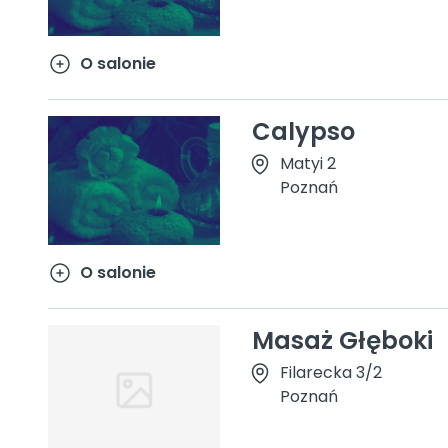
O salonie
Calypso
Matyi 2
Poznań
O salonie
Masaż Głęboki
Filarecka 3/2
Poznań