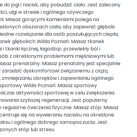
do jogi i nacisk, aby pobudzić ciało. Jest zalecany
ci, ulgi w stresie i ogólnego ożywczego
i: Masaż gorącymi kamieniami polega na
ślonych obszarach ciała, aby zapewnić głęboki
 idealne rozwiązanie dla osób poszukujących ciepła,
tkanek głębokich Wilda Poznań: Masaż tkanek
i tkanki łącznej, łagodząc przewlekły ból i
 osób z określonymi problemami mięśniowymi lub
Masaż prenatalny: Masaż prenatalny jest specjalnie
 zaradzić dyskomfortowi związanemu z ciążą.
, zmniejszaniu obrzęków i zapewnianiu ogólnego
 sportowy Wilda Poznań: Masaż sportowy
dczas aktywności sportowej w celu zwiększenia
owania szybszej regeneracji. Jest popularny
regularne ćwiczenia fizyczne. Masaż stóp: Masaż
ncentruje się na wywieraniu nacisku na określone
aksu i ogólnego dobrego samopoczucia. Jest
zonych stóp lub stresu.