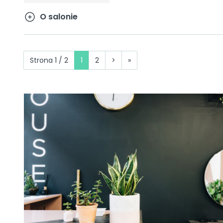
O salonie
Strona 1 / 2
1
2
>
»