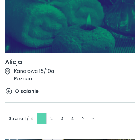
Alicja
Kanałowa 15/10a
Poznań
O salonie
Strona 1 / 4
1
2
3
4
>
»