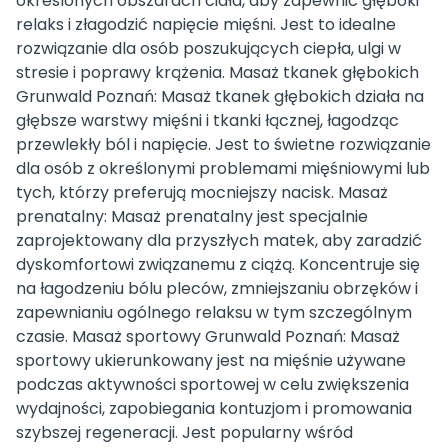
określonych obszarach ciała, aby zapewnić głęboki
relaks i złagodzić napięcie mięśni. Jest to idealne
rozwiązanie dla osób poszukujących ciepła, ulgi w
stresie i poprawy krążenia. Masaż tkanek głębokich
Grunwald Poznań: Masaż tkanek głębokich działa na
głębsze warstwy mięśni i tkanki łącznej, łagodząc
przewlekły ból i napięcie. Jest to świetne rozwiązanie
dla osób z określonymi problemami mięśniowymi lub
tych, którzy preferują mocniejszy nacisk. Masaż
prenatalny: Masaż prenatalny jest specjalnie
zaprojektowany dla przyszłych matek, aby zaradzić
dyskomfortowi związanemu z ciążą. Koncentruje się
na łagodzeniu bólu pleców, zmniejszaniu obrzęków i
zapewnianiu ogólnego relaksu w tym szczególnym
czasie. Masaż sportowy Grunwald Poznań: Masaż
sportowy ukierunkowany jest na mięśnie używane
podczas aktywności sportowej w celu zwiększenia
wydajności, zapobiegania kontuzjom i promowania
szybszej regeneracji. Jest popularny wśród