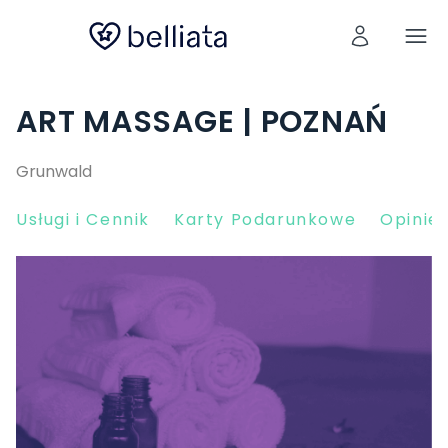
ART MASSAGE | POZNAŃ
Grunwald
Usługi i Cennik
Karty Podarunkowe
Opinie 