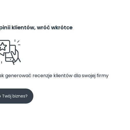
inii klientów, wróć wkrótce
jak generować recenzje klientów dla swojej firmy
o Twój biznes?