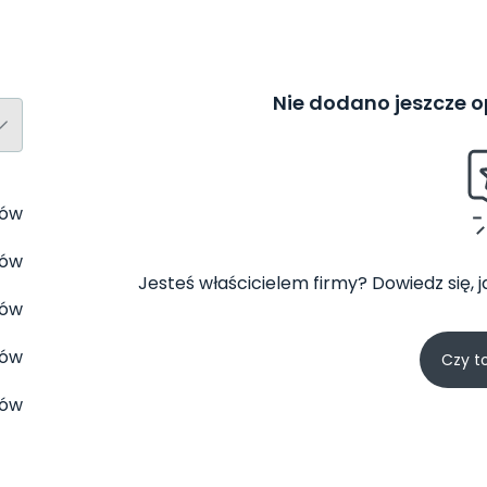
Nie dodano jeszcze op
tów
tów
Jesteś właścicielem firmy? Dowiedz się, 
tów
tów
Czy t
tów