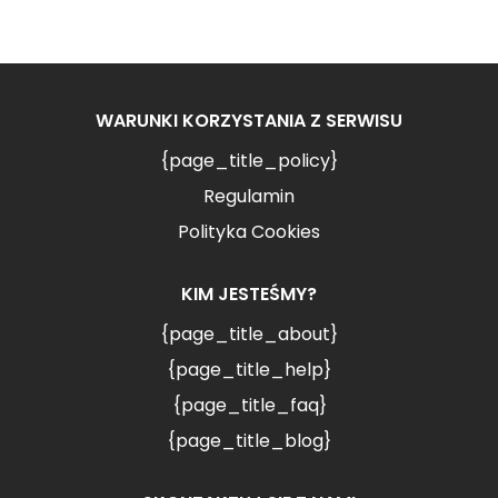
WARUNKI KORZYSTANIA Z SERWISU
{page_title_policy}
Regulamin
Polityka Cookies
KIM JESTEŚMY?
{page_title_about}
{page_title_help}
{page_title_faq}
{page_title_blog}