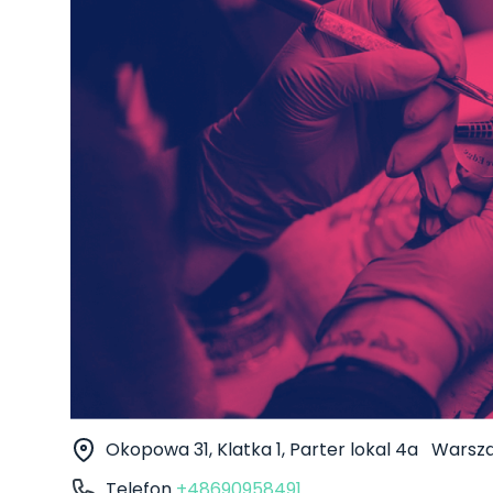
Okopowa 31, Klatka 1, Parter lokal 4a
Warsz
Telefon
+48690958491