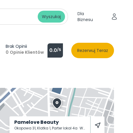
Dla
Wyszukaj
Biznesu
Brak Opinii
0.0
/5
Rezerwuj Teraz
0
Opinie Klientów
Pamelove Beauty
Okopowa 31, Klatka 1, Parter lokal 4a
Warszawa
01-061