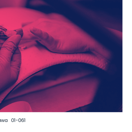
awa
01-061