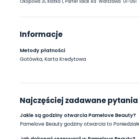
Okopowa 31, Klatka 1, Parter lokal 4a
Warszawa
01-061
Informacje
Metody płatności
Gotówka, Karta Kredytowa
Najczęściej zadawane pytania
Jakie są godziny otwarcia Pamelove Beauty?
Pamelove Beauty godziny otwarcia to Poniedziałek, 
Jak dokonać rezerwacji w Pamelove Beauty?