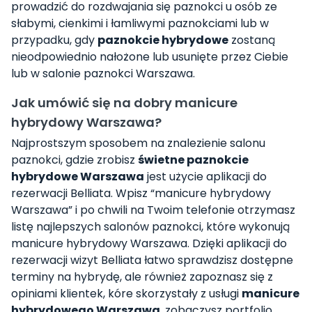
prowadzić do rozdwajania się paznokci u osób ze
słabymi, cienkimi i łamliwymi paznokciami lub w
przypadku, gdy
paznokcie hybrydowe
zostaną
nieodpowiednio nałożone lub usunięte przez Ciebie
lub w salonie paznokci Warszawa.
Jak umówić się na dobry manicure
hybrydowy Warszawa?
Najprostszym sposobem na znalezienie salonu
paznokci, gdzie zrobisz
świetne paznokcie
hybrydowe Warszawa
jest użycie aplikacji do
rezerwacji Belliata. Wpisz “manicure hybrydowy
Warszawa” i po chwili na Twoim telefonie otrzymasz
listę najlepszych salonów paznokci, które wykonują
manicure hybrydowy Warszawa. Dzięki aplikacji do
rezerwacji wizyt Belliata łatwo sprawdzisz dostępne
terminy na hybrydę, ale również zapoznasz się z
opiniami klientek, kóre skorzystały z usługi
manicure
hybrydowego Warszawa
, zobaczysz portfolio