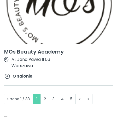
MOs Beauty Academy
Al. Jana Pawła II 66
Warszawa
O salonie
Strona 1 / 38
1
2
3
4
5
>
»