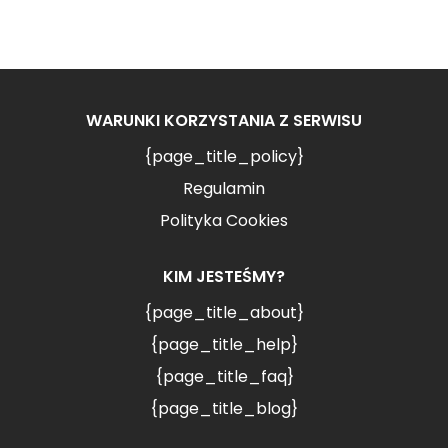
WARUNKI KORZYSTANIA Z SERWISU
{page_title_policy}
Regulamin
Polityka Cookies
KIM JESTEŚMY?
{page_title_about}
{page_title_help}
{page_title_faq}
{page_title_blog}