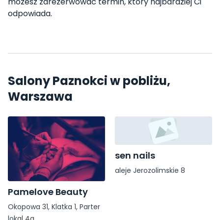
możesz zarezerwować termin, który najbardziej Ci
odpowiada.
Salony Paznokci w pobliżu,
Warszawa
sen nails
aleje Jerozolimskie 8
Pamelove Beauty
Okopowa 31, Klatka 1, Parter
lokal 4a