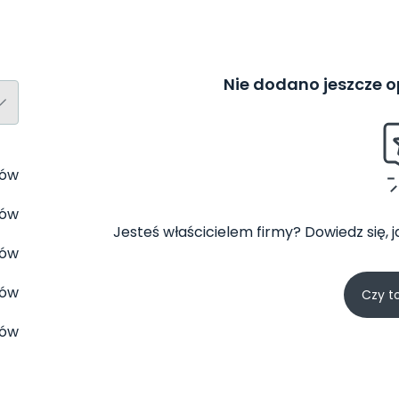
Nie dodano jeszcze op
tów
tów
Jesteś właścicielem firmy? Dowiedz się, 
tów
tów
Czy t
tów