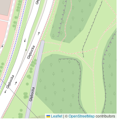
Leaflet
|
©
OpenStreetMap
contributors