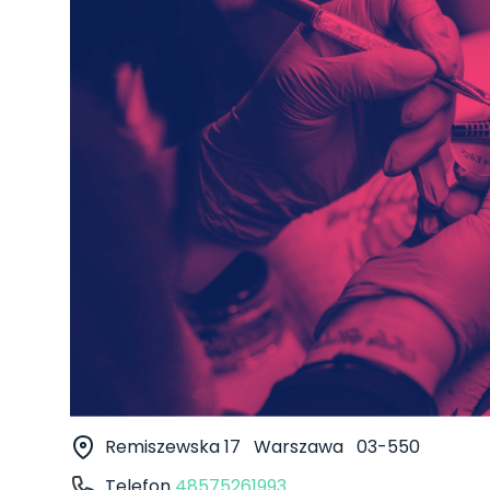
Remiszewska 17
Warszawa
03-550
Telefon
48575261993