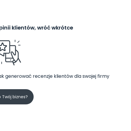
inii klientów, wróć wkrótce
jak generować recenzje klientów dla swojej firmy
o Twój biznes?