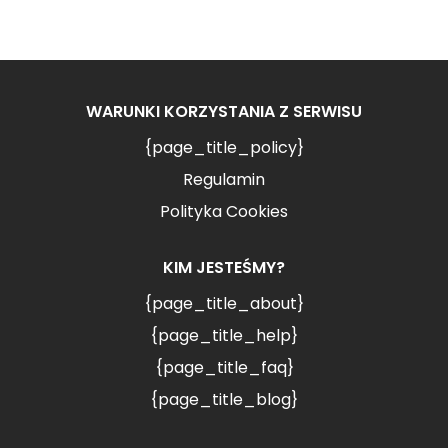
WARUNKI KORZYSTANIA Z SERWISU
{page_title_policy}
Regulamin
Polityka Cookies
KIM JESTEŚMY?
{page_title_about}
{page_title_help}
{page_title_faq}
{page_title_blog}