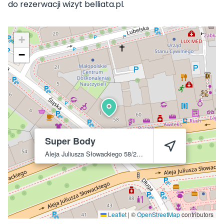
do rezerwacji wizyt belliata.pl.
+
−
Super Body
Aleja Juliusza Słowackiego 58/2
Kraków
30-003
Leaflet
|
©
OpenStreetMap
contributors