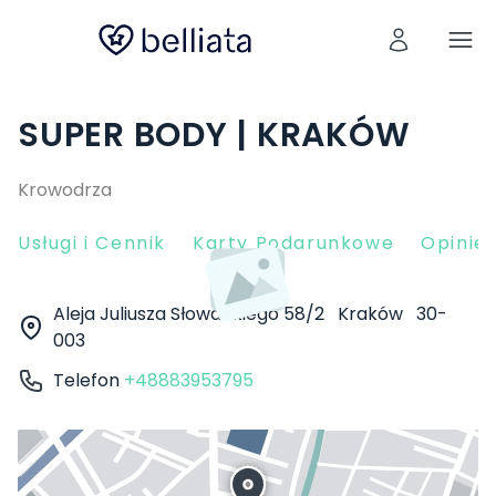
SUPER BODY | KRAKÓW
Krowodrza
Usługi i Cennik
Karty Podarunkowe
Opinie 
Aleja Juliusza Słowackiego 58/2
Kraków
30-
003
Telefon
+48883953795