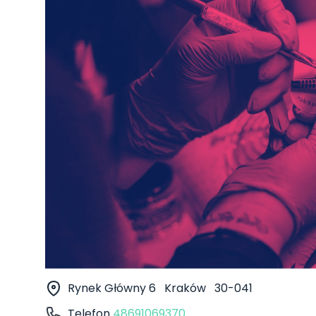
Rynek Główny 6
Kraków
30-041
Telefon
48691069370