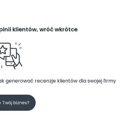
inii klientów, wróć wkrótce
jak generować recenzje klientów dla swojej firmy
o Twój biznes?