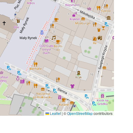
Leaflet
|
©
OpenStreetMap
contributors