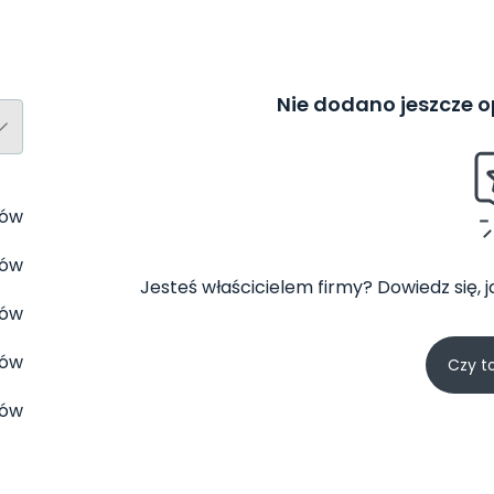
Nie dodano jeszcze op
tów
tów
Jesteś właścicielem firmy? Dowiedz się, 
tów
tów
Czy t
tów