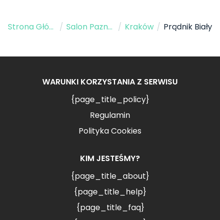
Strona Główna
/
Salon Paznokci
/
Kraków
/
Prądnik Biały
WARUNKI KORZYSTANIA Z SERWISU
{page_title_policy}
Regulamin
Polityka Cookies
KIM JESTEŚMY?
{page_title_about}
{page_title_help}
{page_title_faq}