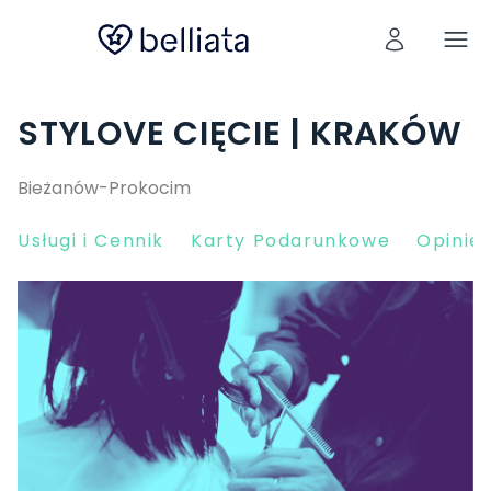
STYLOVE CIĘCIE | KRAKÓW
Bieżanów-Prokocim
Usługi i Cennik
Karty Podarunkowe
Opinie 