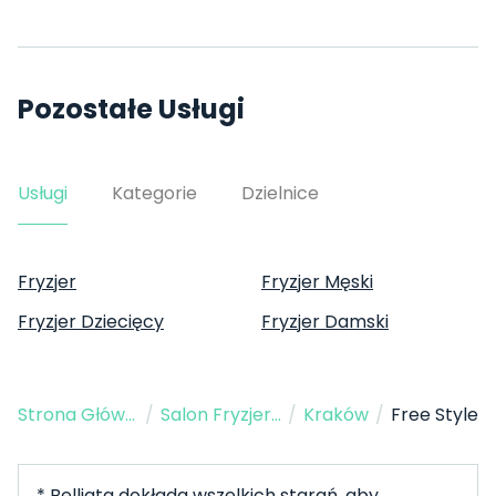
Pozostałe Usługi
Usługi
Kategorie
Dzielnice
Fryzjer
Fryzjer Męski
Fryzjer Dziecięcy
Fryzjer Damski
Strona Główna
/
Salon Fryzjerski
/
Kraków
/
Free Style
* Belliata dokłada wszelkich starań, aby