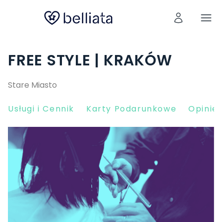
FREE STYLE | KRAKÓW
Stare Miasto
Usługi i Cennik
Karty Podarunkowe
Opinie 