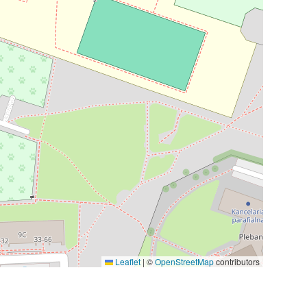
Leaflet
|
©
OpenStreetMap
contributors