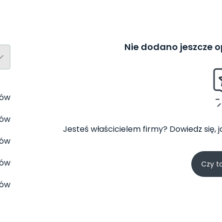
Nie dodano jeszcze op
tów
tów
Jesteś właścicielem firmy? Dowiedz się, 
tów
tów
Czy t
tów