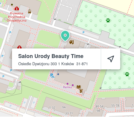
Salon Urody Beauty Time
Osiedle Dywizjonu 303 1
Kraków
31-871