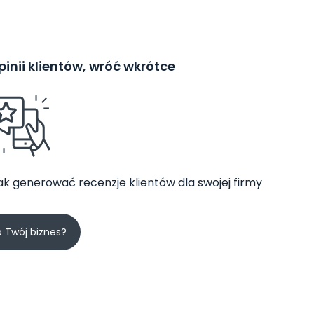
inii klientów, wróć wkrótce
jak generować recenzje klientów dla swojej firmy
o Twój biznes?