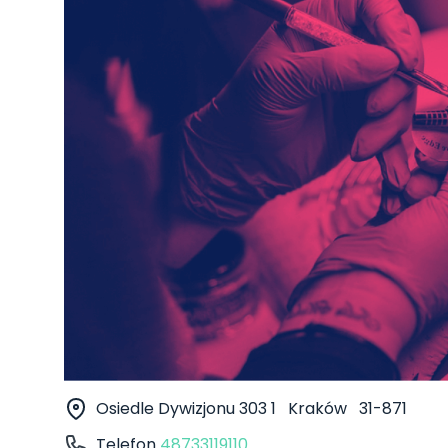
Osiedle Dywizjonu 303 1
Kraków
31-871
Telefon
48733119110