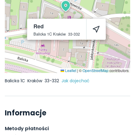
Red
Balicka 1C
Kraków
33-332
Leaflet
|
©
OpenStreetMap
contributors
Balicka 1C
Kraków
33-332
Jak dojechać
Informacje
Metody płatności