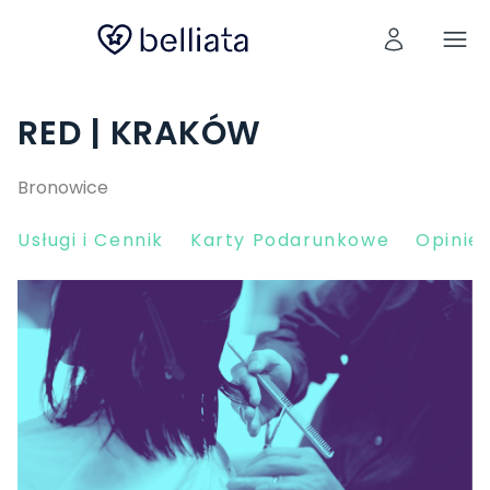
RED | KRAKÓW
Bronowice
Usługi i Cennik
Karty Podarunkowe
Opinie 