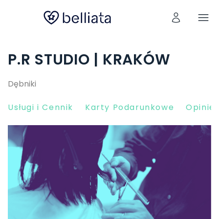
P.R STUDIO | KRAKÓW
Dębniki
Usługi i Cennik
Karty Podarunkowe
Opinie 