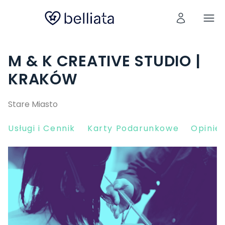
M & K CREATIVE STUDIO |
KRAKÓW
Stare Miasto
Usługi i Cennik
Karty Podarunkowe
Opinie 