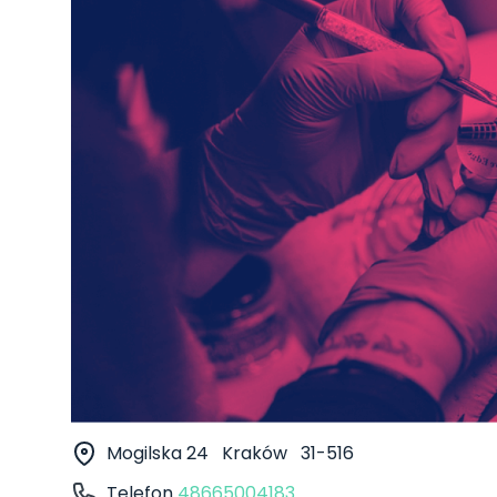
Mogilska 24
Kraków
31-516
Telefon
48665004183