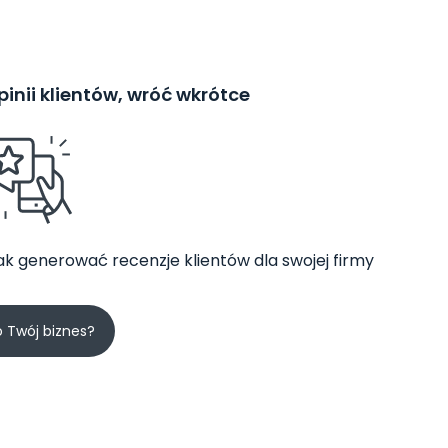
inii klientów, wróć wkrótce
jak generować recenzje klientów dla swojej firmy
o Twój biznes?