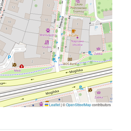
Leaflet
|
©
OpenStreetMap
contributors