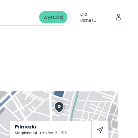
Dla
Wyszukaj
Biznesu
Pilniczki
Mogilska 24
Kraków
31-516