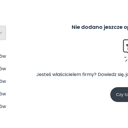
Nie dodano jeszcze op
tów
tów
Jesteś właścicielem firmy? Dowiedz się, 
tów
tów
Czy t
tów