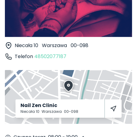
Niecała 10
Warszawa
00-098
Telefon
48502077187
Nail Zen Clinic
Niecała 10
Warszawa
00-098