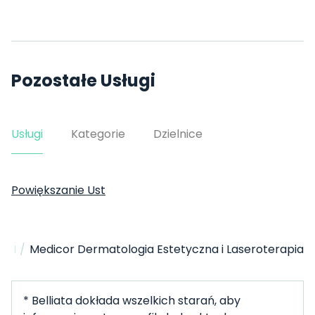
Pozostałe Usługi
Usługi
Kategorie
Dzielnice
Powiększanie Ust
Strona Główna
Medycyna Estetyczna
/
/
/
Kraków
Medicor Dermatologia Estetyczna i Laseroterapia
* Belliata dokłada wszelkich starań, aby