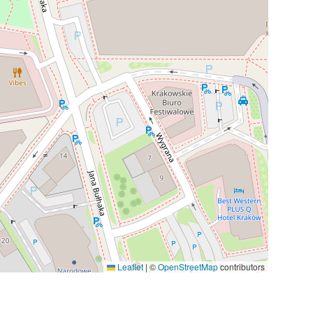
Leaflet
|
©
OpenStreetMap
contributors