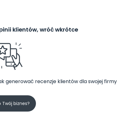
inii klientów, wróć wkrótce
jak generować recenzje klientów dla swojej firmy
o Twój biznes?