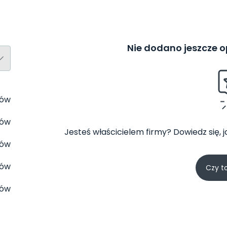
Nie dodano jeszcze op
tów
tów
Jesteś właścicielem firmy? Dowiedz się, 
tów
tów
Czy t
tów