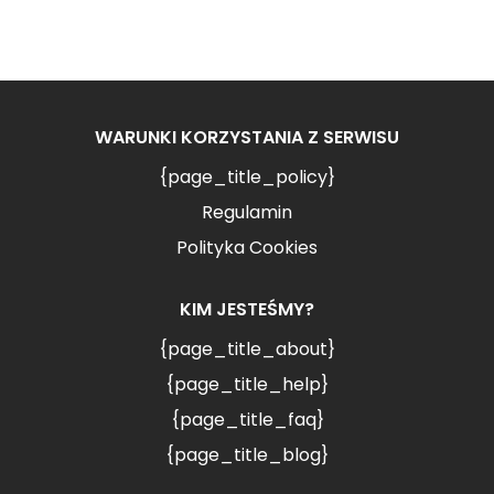
WARUNKI KORZYSTANIA Z SERWISU
{page_title_policy}
Regulamin
Polityka Cookies
KIM JESTEŚMY?
{page_title_about}
{page_title_help}
{page_title_faq}
{page_title_blog}