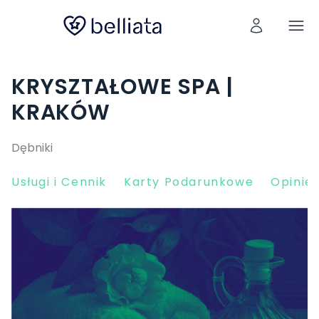
KRYSZTAŁOWE SPA |
KRAKÓW
Dębniki
Usługi i Cennik
Karty Podarunkowe
Opinie 