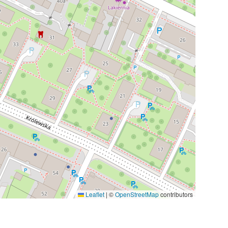
Leaflet
|
©
OpenStreetMap
contributors