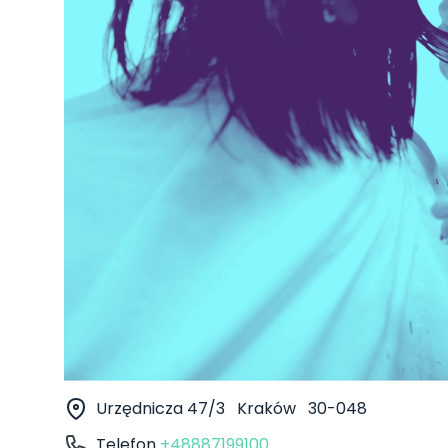
Urzędnicza 47/3
Kraków
30-048
Telefon
+48887199100