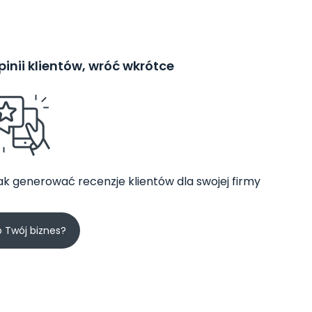
inii klientów, wróć wkrótce
jak generować recenzje klientów dla swojej firmy
o Twój biznes?