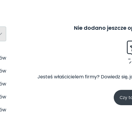
Nie dodano jeszcze op
tów
tów
Jesteś właścicielem firmy? Dowiedz się, 
tów
tów
Czy t
tów