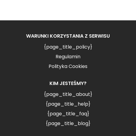
WARUNKI KORZYSTANIA Z SERWISU
{page_title_policy}
Regulamin
Polityka Cookies
KIM JESTEŚMY?
{page_title_about}
{page_title_help}
{page_title_faq}
{page_title_blog}