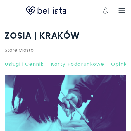
ZOSIA | KRAKÓW
Stare Miasto
Usługi i Cennik
Karty Podarunkowe
Opinie 