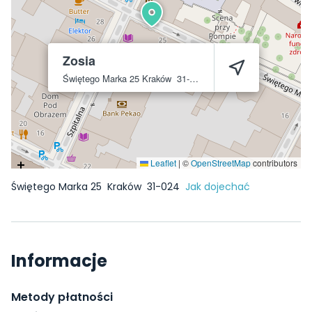
Zosia
Świętego Marka 25
Kraków
31-024
Leaflet
|
©
OpenStreetMap
contributors
Świętego Marka 25
Kraków
31-024
Jak dojechać
Informacje
Metody płatności