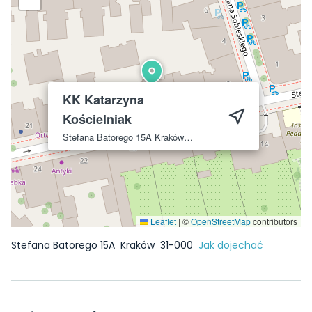
KK Katarzyna
Kościelniak
Stefana Batorego 15A
Kraków
31-000
Leaflet
|
©
OpenStreetMap
contributors
Stefana Batorego 15A
Kraków
31-000
Jak dojechać