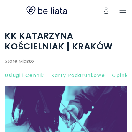
KK KATARZYNA
KOŚCIELNIAK | KRAKÓW
Stare Miasto
Usługi i Cennik
Karty Podarunkowe
Opinie 