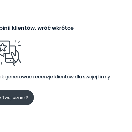
inii klientów, wróć wkrótce
jak generować recenzje klientów dla swojej firmy
o Twój biznes?