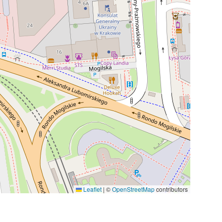
Leaflet
|
©
OpenStreetMap
contributors