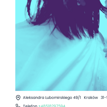
Aleksandra Lubomirskiego 49/1
Kraków
31-
Telefon
+48518297594