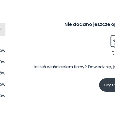
Nie dodano jeszcze op
tów
tów
Jesteś właścicielem firmy? Dowiedz się, 
tów
tów
Czy t
tów