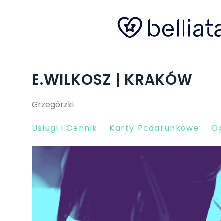
E.WILKOSZ | KRAKÓW
Grzegórzki
Usługi i Cennik
Karty Podarunkowe
Op