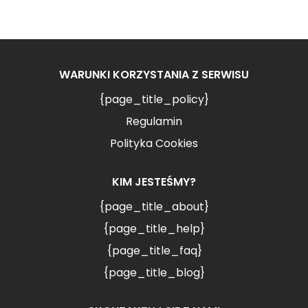
WARUNKI KORZYSTANIA Z SERWISU
{page_title_policy}
Regulamin
Polityka Cookies
KIM JESTEŚMY?
{page_title_about}
{page_title_help}
{page_title_faq}
{page_title_blog}