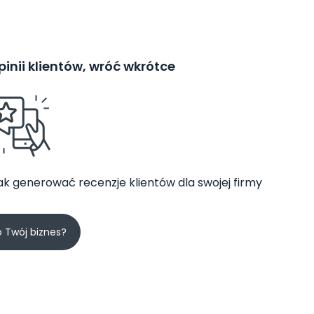
inii klientów, wróć wkrótce
jak generować recenzje klientów dla swojej firmy
o Twój biznes?