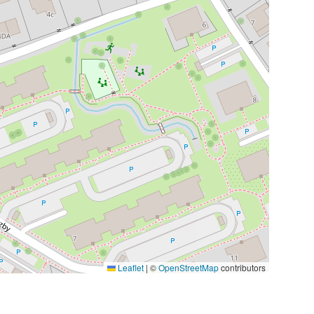
Leaflet
|
©
OpenStreetMap
contributors