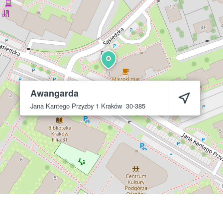
Awangarda
Jana Kantego Przyzby 1
Kraków
30-385