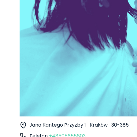
Jana Kantego Przyzby 1
Kraków
30-385
Telefon
+48505655603