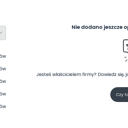
Nie dodano jeszcze op
tów
tów
Jesteś właścicielem firmy? Dowiedz się, 
tów
tów
Czy t
tów