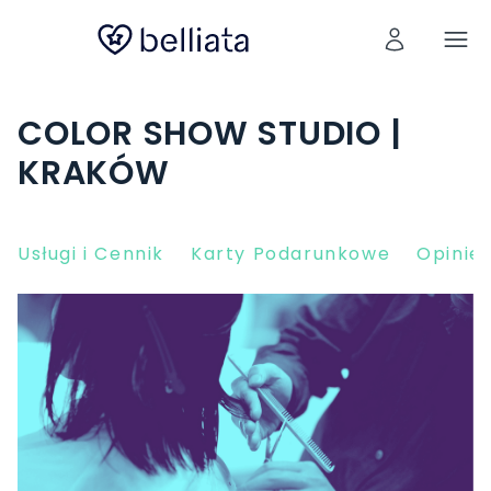
COLOR SHOW STUDIO |
KRAKÓW
Usługi i Cennik
Karty Podarunkowe
Opinie 