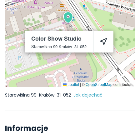
Color Show Studio
Starowiślna 99
Kraków
31-052
Leaflet
|
©
OpenStreetMap
contributors
Starowiślna 99
Kraków
31-052
Jak dojechać
Informacje