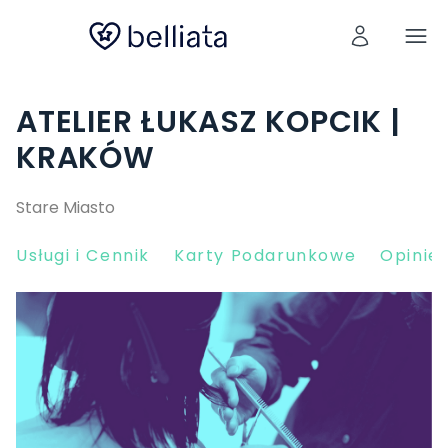
ATELIER ŁUKASZ KOPCIK |
KRAKÓW
Stare Miasto
Usługi i Cennik
Karty Podarunkowe
Opinie 