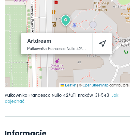
Artdream
Pułkownika Francesco Nullo 42/u11
Kraków
31-543
Leaflet
|
©
OpenStreetMap
contributors
Pułkownika Francesco Nullo 42/u11
Kraków
31-543
Jak
dojechać
Informacje