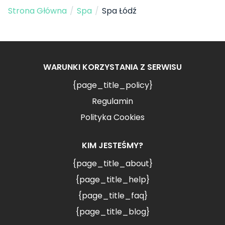
Strona Główna
/
Spa
/
Spa Łódź
WARUNKI KORZYSTANIA Z SERWISU
{page_title_policy}
Regulamin
Polityka Cookies
KIM JESTEŚMY?
{page_title_about}
{page_title_help}
{page_title_faq}
{page_title_blog}