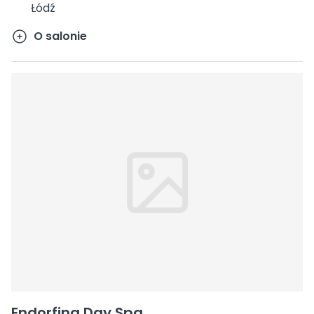
Łódź
O salonie
Endorfina Day Spa