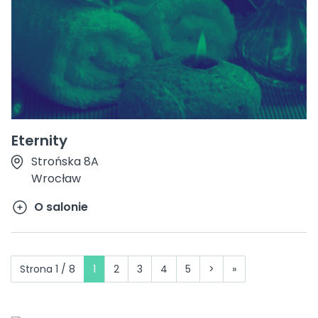
Eternity
Strońska 8A
Wrocław
O salonie
Strona 1 / 8
1
2
3
4
5
>
»