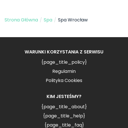
Strona Główna
/
Spa
/
Spa Wrocław
WARUNKI KORZYSTANIA Z SERWISU
{page_title_policy}
Regulamin
Polityka Cookies
KIM JESTEŚMY?
{page_title_about}
{page_title_help}
{page_title_faq}