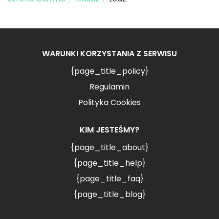
WARUNKI KORZYSTANIA Z SERWISU
{page_title_policy}
Regulamin
Polityka Cookies
KIM JESTEŚMY?
{page_title_about}
{page_title_help}
{page_title_faq}
{page_title_blog}