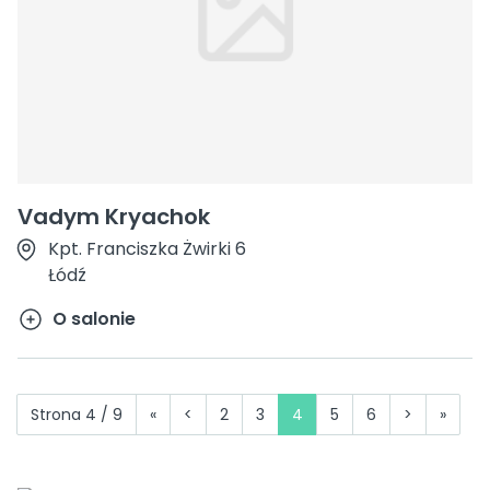
Vadym Kryachok
Kpt. Franciszka Żwirki 6
Łódź
O salonie
Strona 4 / 9
«
<
2
3
4
5
6
>
»