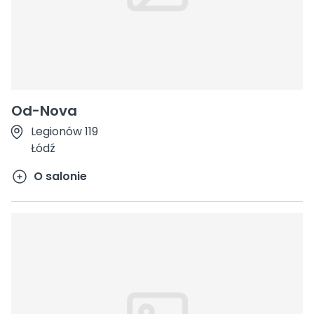
Od-Nova
Legionów 119
Łódź
O salonie