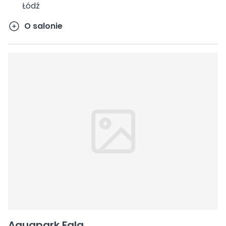
Łódź
O salonie
Aquapark Fala