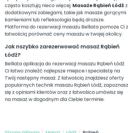
często kosztują nieco więcej.
Masaże Rąbień Łódź
z
dodatkowymi zabiegami, takie jak masaże gorącymi
kamieniami lub refleksologia będą droższe.
Platforma do rezerwacji masażu Belliata pomoże Ci z
łatwością porównać ceny masażu w twojej okolicy.
Jak nszybko zarezerwować masaż Rąbień
Łódź?
Belliata aplikacja do rezerwacji masażu Rąbień Łódź
Ci łatwo znaleźć najlepsze miejsce i specialistę na
Twój następny masaż. Z łatwością znajdziesz oferty
popularnych technik masażu Rąbień Łódź, zapoznasz
się z opiniami klientów oraz z łatwośica umówisz się
na masaż w dogodnym dla Ciebie terminie.
Strona Główna
/
Masaż
/
Łódź
/
Rąbień