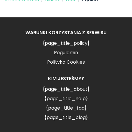
WARUNKI KORZYSTANIA Z SERWISU
{page_title_policy}
Regulamin
Polityka Cookies
KIM JESTEŚMY?
{page_title_about}
{page_title_help}
{page_title_faq}
{page_title_blog}