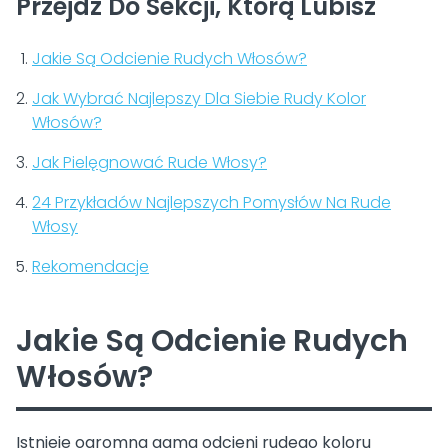
Przejdź Do Sekcji, Którą Lubisz
Jakie Są Odcienie Rudych Włosów?
Jak Wybrać Najlepszy Dla Siebie Rudy Kolor
Włosów?
Jak Pielęgnować Rude Włosy?
24 Przykładów Najlepszych Pomysłów Na Rude
Włosy
Rekomendacje
Jakie Są Odcienie Rudych
Włosów?
Istnieje ogromna gama odcieni rudego koloru