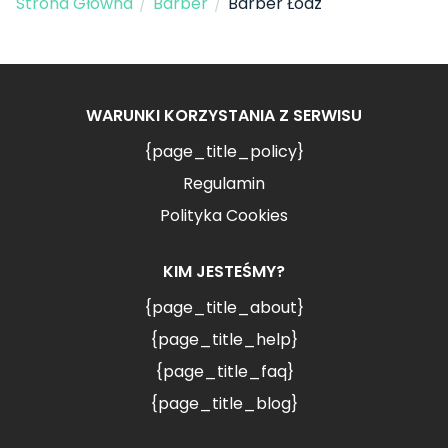
Strona Główna
/
Barber
/
Barber Łódź
WARUNKI KORZYSTANIA Z SERWISU
{page_title_policy}
Regulamin
Polityka Cookies
KIM JESTEŚMY?
{page_title_about}
{page_title_help}
{page_title_faq}
{page_title_blog}