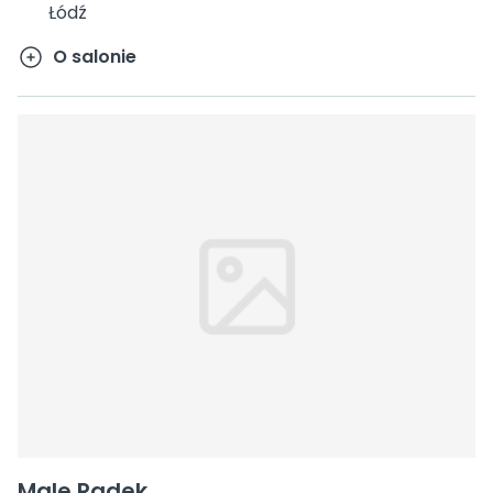
Łódź
O salonie
Male Radek